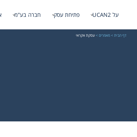
על UCAN2
פתיחת עסק
חברה בע"מ
א
דף הבית
>
מאמרים
>
עסקת אקראי