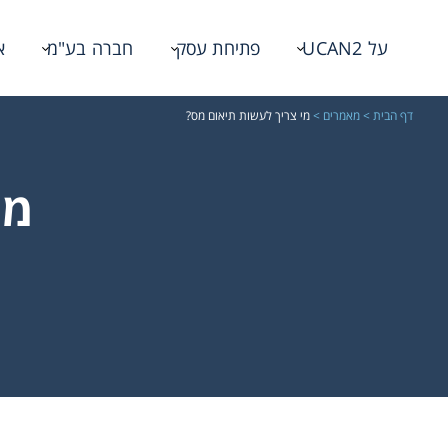
על UCAN2
פתיחת עסק
חברה בע"מ
א
דף הבית
>
מאמרים
>
מי צריך לעשות תיאום מס?
מי